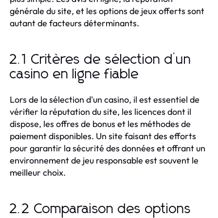
générale du site, et les options de jeux offerts sont
autant de facteurs déterminants.
2.1 Critères de sélection d’un
casino en ligne fiable
Lors de la sélection d'un casino, il est essentiel de
vérifier la réputation du site, les licences dont il
dispose, les offres de bonus et les méthodes de
paiement disponibles. Un site faisant des efforts
pour garantir la sécurité des données et offrant un
environnement de jeu responsable est souvent le
meilleur choix.
2.2 Comparaison des options