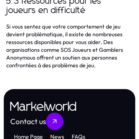
5.3 Ressources pour les
joueurs en difficulté
Si vous sentez que votre comportement de jeu
devient problématique, il existe de nombreuses
ressources disponibles pour vous aider. Des
organisations comme SOS Joueurs et Gamblers
Anonymous offrent un soutien aux personnes
confrontées à des problèmes de jeu.
Markelworld
Contact us
Home Page
News
FAQs