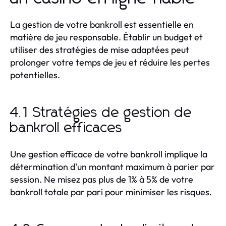
La gestion de votre bankroll est essentielle en
matière de jeu responsable. Établir un budget et
utiliser des stratégies de mise adaptées peut
prolonger votre temps de jeu et réduire les pertes
potentielles.
4.1 Stratégies de gestion de
bankroll efficaces
Une gestion efficace de votre bankroll implique la
détermination d'un montant maximum à parier par
session. Ne misez pas plus de 1% à 5% de votre
bankroll totale par pari pour minimiser les risques.