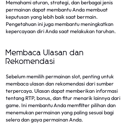
Memahami aturan, strategi, dan berbagai jenis
permainan dapat membantu Anda membuat
keputusan yang lebih baik saat bermain.
Pengetahuan ini juga membantu meningkatkan
kepercayaan diri Anda saat melakukan taruhan.
Membaca Ulasan dan
Rekomendasi
Sebelum memilih permainan slot, penting untuk
membaca ulasan dan rekomendasi dari sumber
terpercaya. Ulasan dapat memberikan informasi
tentang RTP, bonus, dan fitur menarik lainnya dari
game. Ini membantu Anda memfilter pilihan dan
menemukan permainan yang paling sesuai bagi
selera dan gaya permainan Anda.