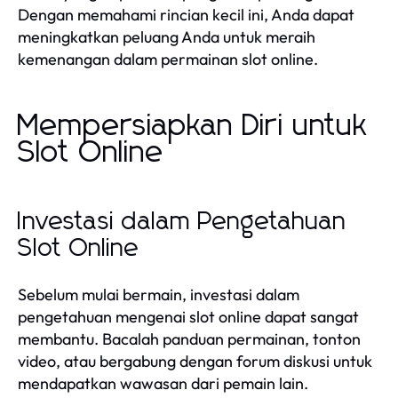
Dengan memahami rincian kecil ini, Anda dapat
meningkatkan peluang Anda untuk meraih
kemenangan dalam permainan slot online.
Mempersiapkan Diri untuk
Slot Online
Investasi dalam Pengetahuan
Slot Online
Sebelum mulai bermain, investasi dalam
pengetahuan mengenai slot online dapat sangat
membantu. Bacalah panduan permainan, tonton
video, atau bergabung dengan forum diskusi untuk
mendapatkan wawasan dari pemain lain.