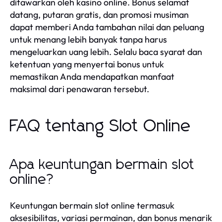
ditawarkan oleh kasino online. Bonus selamat
datang, putaran gratis, dan promosi musiman
dapat memberi Anda tambahan nilai dan peluang
untuk menang lebih banyak tanpa harus
mengeluarkan uang lebih. Selalu baca syarat dan
ketentuan yang menyertai bonus untuk
memastikan Anda mendapatkan manfaat
maksimal dari penawaran tersebut.
FAQ tentang Slot Online
Apa keuntungan bermain slot
online?
Keuntungan bermain slot online termasuk
aksesibilitas, variasi permainan, dan bonus menarik