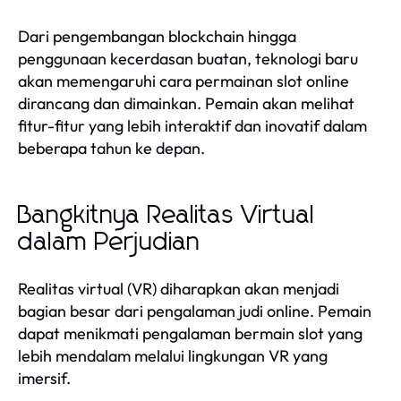
Dari pengembangan blockchain hingga
penggunaan kecerdasan buatan, teknologi baru
akan memengaruhi cara permainan slot online
dirancang dan dimainkan. Pemain akan melihat
fitur-fitur yang lebih interaktif dan inovatif dalam
beberapa tahun ke depan.
Bangkitnya Realitas Virtual
dalam Perjudian
Realitas virtual (VR) diharapkan akan menjadi
bagian besar dari pengalaman judi online. Pemain
dapat menikmati pengalaman bermain slot yang
lebih mendalam melalui lingkungan VR yang
imersif.