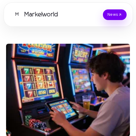
Markelworld
M
News