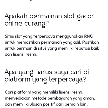
Apakah permainan slot gacor
online curang?
Situs slot yang terpercaya menggunakan RNG
untuk memastikan permainan yang adil. Pastikan
untuk bermain di situs yang memiliki reputasi baik
dan lisensi resmi.
Apa yang harus saya cari di
platform yang terpercaya?
Cari platform yang memiliki lisensi resmi,
menyediakan metode pembayaran yang aman,
dan memiliki ulasan positif dari pemain lain.