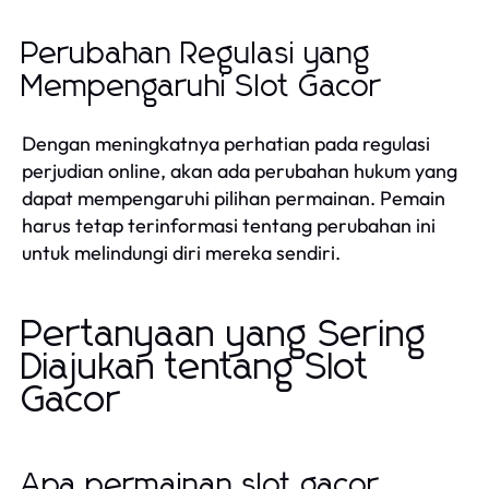
Perubahan Regulasi yang
Mempengaruhi Slot Gacor
Dengan meningkatnya perhatian pada regulasi
perjudian online, akan ada perubahan hukum yang
dapat mempengaruhi pilihan permainan. Pemain
harus tetap terinformasi tentang perubahan ini
untuk melindungi diri mereka sendiri.
Pertanyaan yang Sering
Diajukan tentang Slot
Gacor
Apa permainan slot gacor