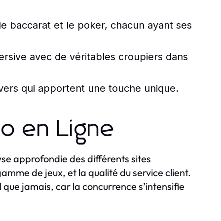
, le baccarat et le poker, chacun ayant ses
rsive avec de véritables croupiers dans
ivers qui apportent une touche unique.
ino en Ligne
yse approfondie des différents sites
 gamme de jeux, et la qualité du service client.
 que jamais, car la concurrence s’intensifie