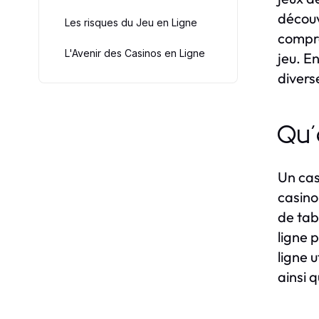
découv
Les risques du Jeu en Ligne
compré
L'Avenir des Casinos en Ligne
jeu. E
divers
Qu'
Un cas
casino
de tab
ligne 
ligne 
ainsi 