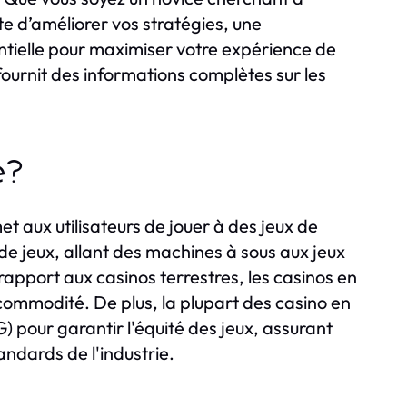
te d’améliorer vos stratégies, une
tielle pour maximiser votre expérience de
ournit des informations complètes sur les
e?
t aux utilisateurs de jouer à des jeux de
de jeux, allant des machines à sous aux jeux
rapport aux casinos terrestres, les casinos en
a commodité. De plus, la plupart des casino en
) pour garantir l'équité des jeux, assurant
andards de l'industrie.