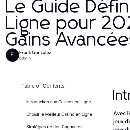
Le Guide Défin
Ligne pour 20
Gains Avancée
Frank Gonzalez
F
admin
Table of Contents
In
Introduction aux Casinos en Ligne
Avec l
Choisir le Meilleur Casino en Ligne
jeux d
Stratégies de Jeu Gagnantes
jeux d