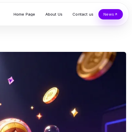
Home Page
About Us
Contact us
News