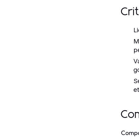
Cri
L
M
p
V
g
Se
et
Com
Compar