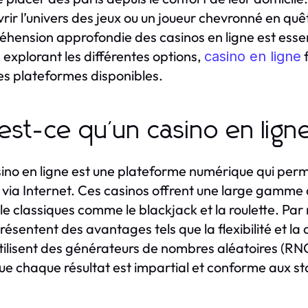
rir l’univers des jeux ou un joueur chevronné en quê
hension approfondie des casinos en ligne est essen
n explorant les différentes options,
f
casino en ligne
es plateformes disponibles.
est-ce qu'un casino en lign
ino en ligne est une plateforme numérique qui perme
 via Internet. Ces casinos offrent une large gamme 
le classiques comme le blackjack et la roulette. Par 
présentent des avantages tels que la flexibilité et l
utilisent des générateurs de nombres aléatoires (RNG
que chaque résultat est impartial et conforme aux st