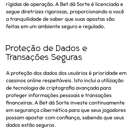
rígidas de operação. A Bet dá Sorte é licenciada e
segue diretrizes rigorosas, proporcionando a você
a tranquilidade de saber que suas apostas são
feitas em um ambiente seguro e regulado.
Proteção de Dados e
Transações Seguras
A proteção dos dados dos usuários é prioridade em
cassinos online respeitáveis. Isto inclui a utilização
de tecnologia de criptografia avançada para
proteger informações pessoais e transações
financeiras. A Bet dá Sorte investe continuamente
em segurança cibernética para que seus jogadores
possam apostar com confiança, sabendo que seus
dados estão seguros.