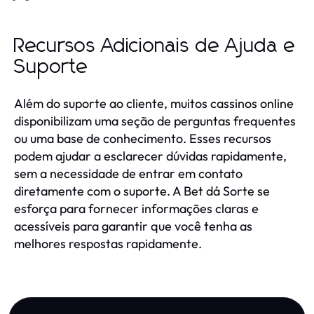
Recursos Adicionais de Ajuda e
Suporte
Além do suporte ao cliente, muitos cassinos online
disponibilizam uma seção de perguntas frequentes
ou uma base de conhecimento. Esses recursos
podem ajudar a esclarecer dúvidas rapidamente,
sem a necessidade de entrar em contato
diretamente com o suporte. A Bet dá Sorte se
esforça para fornecer informações claras e
acessíveis para garantir que você tenha as
melhores respostas rapidamente.